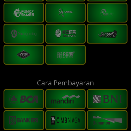
Cara Pembayaran