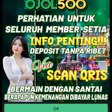
Populer
Lihat lebih banyak
OK