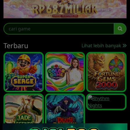
Terbaru
Lihat lebih banyak