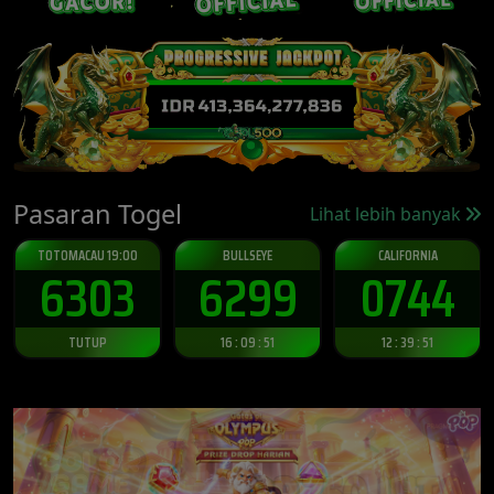
Pasaran Togel
Lihat lebih banyak
TOTOMACAU 19:00
BULLSEYE
CALIFORNIA
6303
6299
0744
TUTUP
16 : 09 : 50
12 : 39 : 50