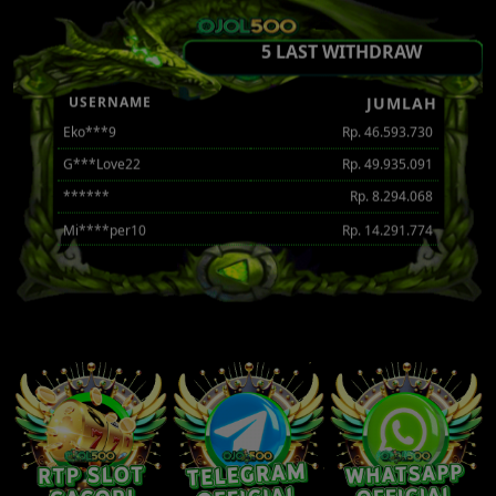
5 LAST WITHDRAW
USERNAME
JUMLAH
G***Love22
Rp. 49.935.091
******
Rp. 8.294.068
Mi****per10
Rp. 14.291.774
Mir***per10
Rp. 11.376.624