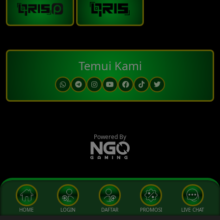
Temui Kami
Powered By
HOME
LOGIN
DAFTAR
PROMOSI
LIVE CHAT