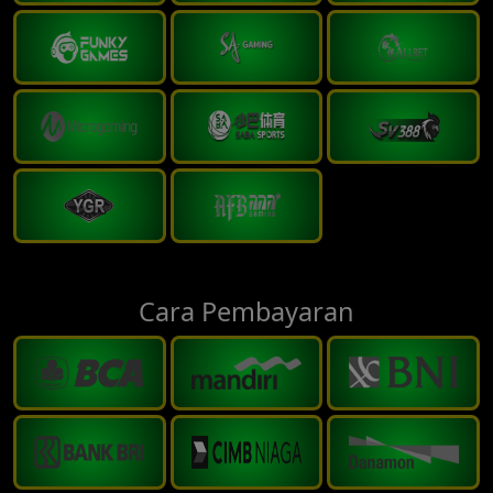
Cara Pembayaran