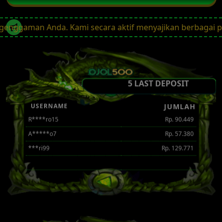
Kami secara aktif menyajikan berbagai pilihan game seru
5 LAST DEPOSIT
USERNAME
JUMLAH
A*****o7
Rp. 57.380
***ri99
Rp. 129.771
******7
Rp. 141.721