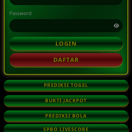
Password
LOGIN
DAFTAR
PREDIKSI TOGEL
BUKTI JACKPOT
PREDIKSI BOLA
SPBO LIVESCORE