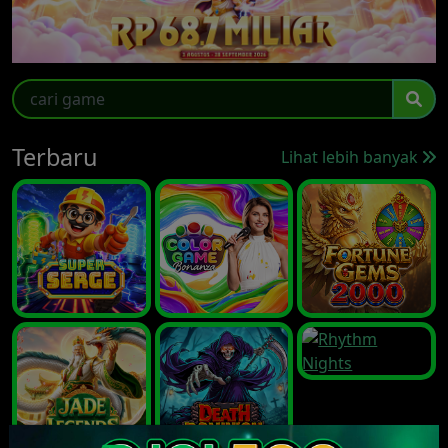
Terbaru
Lihat lebih banyak