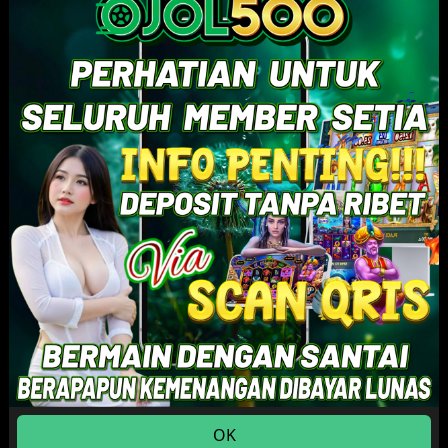
Populer
Lihat lebih banyak
OK