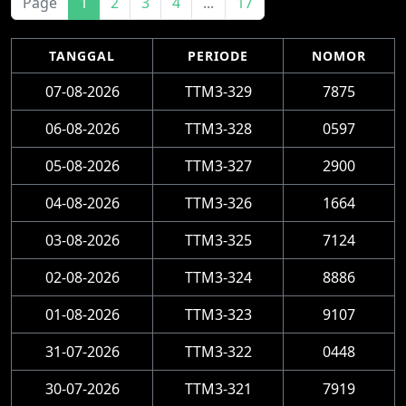
Page
1
2
3
4
...
17
TANGGAL
PERIODE
NOMOR
07-08-2026
TTM3-329
7875
06-08-2026
TTM3-328
0597
05-08-2026
TTM3-327
2900
04-08-2026
TTM3-326
1664
03-08-2026
TTM3-325
7124
02-08-2026
TTM3-324
8886
01-08-2026
TTM3-323
9107
31-07-2026
TTM3-322
0448
30-07-2026
TTM3-321
7919