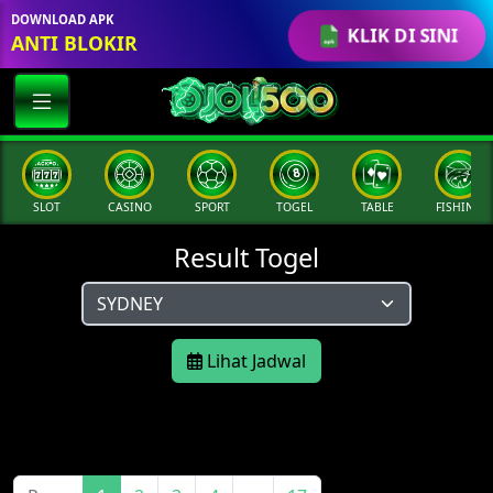
DOWNLOAD APK
KLIK DI SINI
ANTI BLOKIR
SLOT
CASINO
SPORT
TOGEL
TABLE
FISHING
Result Togel
Lihat Jadwal