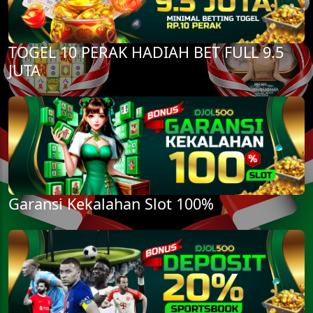
TOGEL 10 PERAK HADIAH BET FULL 9.5
JUTA
Garansi Kekalahan Slot 100%