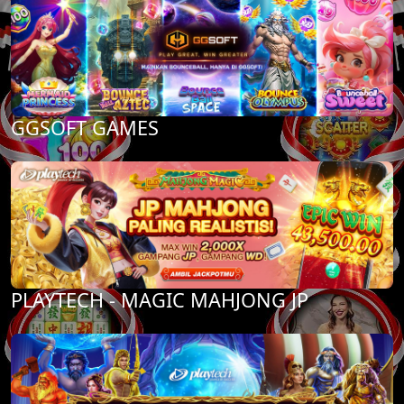
GGSOFT GAMES
PLAYTECH - MAGIC MAHJONG JP