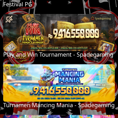
Festival PG
Play and Win Tournament - Spadegaming
Turnamen Mancing Mania - Spadegaming