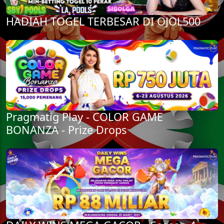
HADIAH TOGEL TERBESAR DI OJOL500
Pragmatig Play - COLOR GAME
BONANZA - Prize Drops