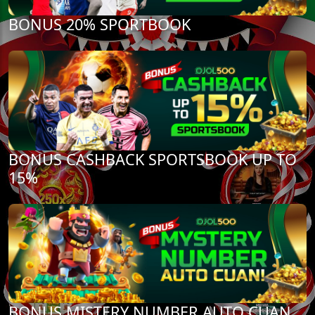
BONUS 20% SPORTBOOK
BONUS CASHBACK SPORTSBOOK UP TO
15%
BONUS MISTERY NUMBER AUTO CUAN