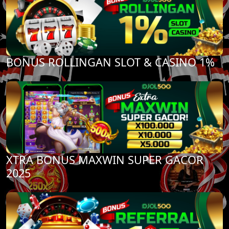
BONUS ROLLINGAN SLOT & CASINO 1%
XTRA BONUS MAXWIN SUPER GACOR
2025