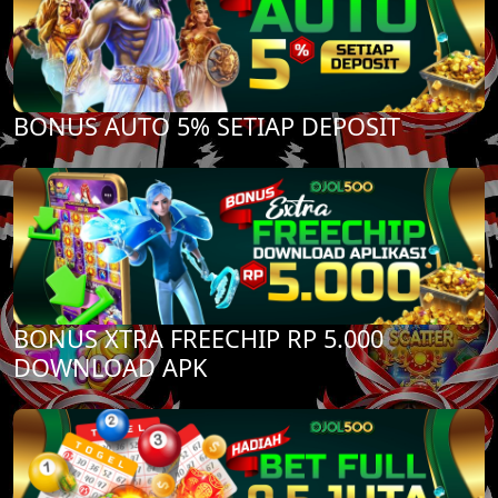
BONUS AUTO 5% SETIAP DEPOSIT
BONUS XTRA FREECHIP RP 5.000
DOWNLOAD APK